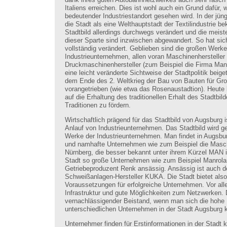
Italiens erreichen. Dies ist wohl auch ein Grund dafür, 
bedeutender Industriestandort gesehen wird. In der jün
die Stadt als eine Welthauptstadt der Textilindustrie b
Stadtbild allerdings durchwegs verändert und die mei
dieser Sparte sind inzwischen abgewandert. So hat sich
vollständig verändert. Geblieben sind die großen Werke
Industrieunternehmen, allen voran Maschinenhersteller
Druckmaschinenhersteller (zum Beispiel die Firma Man
eine leicht veränderte Sichtweise der Stadtpolitik beig
dem Ende des 2. Weltkrieg der Bau von Bauten für Gr
vorangetrieben (wie etwa das Rosenaustadtion). Heute
auf die Erhaltung des traditionellen Erhalt des Stadtbil
Traditionen zu fördern.
Wirtschaftlich prägend für das Stadtbild von Augsburg i
Anlauf von Industrieunternehmen. Das Stadtbild wird g
Werke der Industrieunternehmen. Man findet in Augsbu
und namhafte Unternehmen wie zum Beispiel die Masc
Nürnberg, die besser bekannt unter ihrem Kürzel MAN is
Stadt so große Unternehmen wie zum Beispiel Manrola
Getriebeproduzent Renk ansässig. Ansässig ist auch de
Schweißanlagen-Hersteller KUKA. Die Stadt bietet also
Voraussetzungen für erfolgreiche Unternehmen. Vor alle
Infrastruktur und gute Möglichkeiten zum Netzwerken. D
vernachlässigender Beistand, wenn man sich die hohe 
unterschiedlichen Unternehmen in der Stadt Augsburg k
Unternehmer finden für Erstinformationen in der Stadt