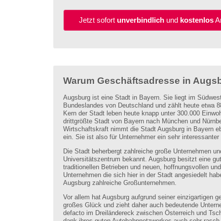
Jetzt sofort
unverbindlich
und
kostenlos
An
Warum Geschäftsadresse in Augs
Augsburg ist eine Stadt in Bayern. Sie liegt im Südwes
Bundeslandes von Deutschland und zählt heute etwa 8
Kern der Stadt leben heute knapp unter 300.000 Einwoh
drittgrößte Stadt von Bayern nach München und Nürnber
Wirtschaftskraft nimmt die Stadt Augsburg in Bayern ebe
ein. Sie ist also für Unternehmer ein sehr interessanter
Die Stadt beherbergt zahlreiche große Unternehmen und 
Universitätszentrum bekannt. Augsburg besitzt eine g
traditionellen Betrieben und neuen, hoffnungsvollen un
Unternehmen die sich hier in der Stadt angesiedelt hab
Augsburg zahlreiche Großunternehmen.
Vor allem hat Augsburg aufgrund seiner einzigartigen 
großes Glück und zieht daher auch bedeutende Unterne
defacto im Dreiländereck zwischen Österreich und Ts
dank ihres guten Autobahnnetzwerkes auch sehr rasch 