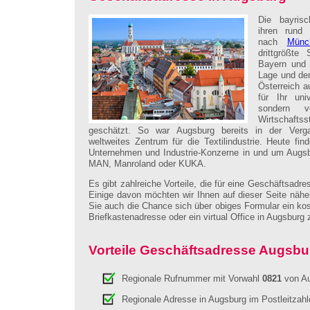
Die bayris
ihren rund 
nach
Münc
drittgrößte
Bayern und 
Lage und de
Österreich au
für Ihr univ
sondern 
Wirtschaft
geschätzt. So war Augsburg bereits in der Verga
weltweites Zentrum für die Textilindustrie. Heute fin
Unternehmen und Industrie-Konzerne in und um Augsb
MAN, Manroland oder KUKA.
Es gibt zahlreiche Vorteile, die für eine Geschäftsadr
Einige davon möchten wir Ihnen auf dieser Seite näher
Sie auch die Chance sich über obiges Formular ein kos
Briefkastenadresse oder ein virtual Office in Augsbur
Vorteile Geschäftsadresse Augsbu
Regionale Rufnummer mit Vorwahl
0821
von A
Regionale Adresse in Augsburg im Postleitzah