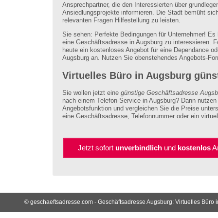
Ansprechpartner, die den Interessierten über grundleg
Ansiedlungsprojekte informieren. Die Stadt bemüht sich 
relevanten Fragen Hilfestellung zu leisten.
Sie sehen: Perfekte Bedingungen für Unternehmer! Es lo
eine Geschäftsadresse in Augsburg zu interessieren. F
heute ein kostenloses Angebot für eine Dependance oder
Augsburg an. Nutzen Sie obenstehendes Angebots-For
Virtuelles Büro in Augsburg güns
Sie wollen jetzt eine
günstige Geschäftsadresse Augsb
nach einem Telefon-Service in Augsburg? Dann nutzen 
Angebotsfunktion und vergleichen Sie die Preise untersc
eine Geschäftsadresse, Telefonnummer oder ein virtuel
Jetzt sofort
unverbindlich
und
kostenlos
An
© geschaeftsadresse.com - Geschäftsadresse Augsburg: Virtuelles Büro 